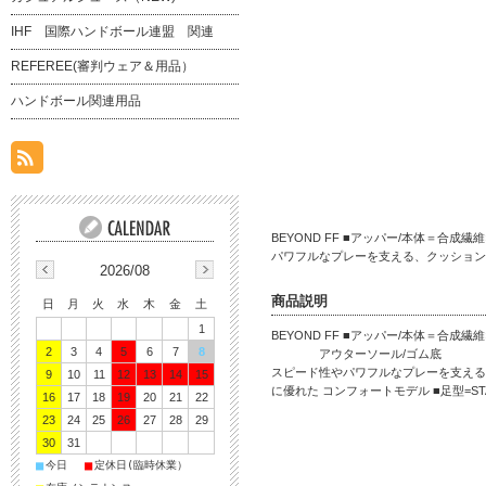
IHF 国際ハンドボール連盟 関連
REFEREE(審判ウェア＆用品）
ハンドボール関連用品
BEYOND FF ■アッパー/本体
パワフルなプレーを支える、クッション性と
2026/08
商品説明
日
月
火
水
木
金
土
1
BEYOND FF ■アッパー/本体＝合成
2
3
4
5
6
7
8
アウターソール/ゴム底 インナ
スピード性やパワフルなプレーを支える
9
10
11
12
13
14
15
に優れた コンフォートモデル ■足型=STA
16
17
18
19
20
21
22
23
24
25
26
27
28
29
30
31
■
■
今日
定休日(臨時休業）