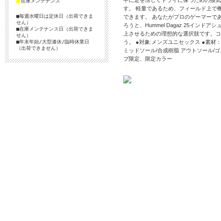
中に足を涼しくドライに保つための換気
■
在庫メンテナンス
す。 軽量であるため、フィールド上で
■毎週水曜日は定休日（出荷できま
できます。 あなたがプロのゲーマーで
せん）
ろうと、Hummel Dagaz 25イン
■在庫メンテナンス日（出荷できま
上させるための理想的な選択肢です。コ
せん）
■年末年始/大型連休/臨時休業日
う。 ●対象:メンズユニセックス ●素材
（出荷できません）
ミッドソール/合成樹脂 アウトソール/ゴ
プ限定、限定カラー