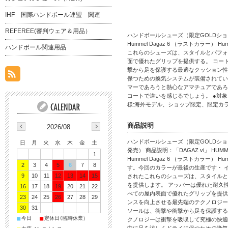
IHF 国際ハンドボール連盟 関連
REFEREE(審判ウェア＆用品）
ハンドボールシューズ（限定GOLDショッ
Hummel Dagaz 6 （ラストカラ
ハンドボール関連用品
これらのシューズは、スタイルとパフォ
面で優れたグリップを提供する。 コー
撃から足を保護する最適なクッション性
保つための換気システムが装備されてい
マーであろうと熱心なアマチュアであろう
コートで違いを感じるでしょう。 ●対象:
様:海外モデル、ショップ限定、限定カ
商品説明
2026/08
ハンドボールシューズ（限定GOLDシ
日
月
火
水
木
金
土
発売） 商品説明：「DAGAZ vi」 H
1
Hummel Dagaz 6 （ラストカラー） 
2
3
4
5
6
7
8
す。今回のカラーが最後の生産です・ 
9
10
11
12
13
14
15
されたこれらのシューズは、スタイルと
を提供します。 アッパーは優れた耐久
16
17
18
19
20
21
22
べての屋内表面で優れたグリップを提供
23
24
25
26
27
28
29
ンスを向上させる最先端のテクノロジーも
30
31
ソールは、衝撃や衝撃から足を保護する
■
■
今日
定休日(臨時休業）
クノロジーは衝撃を吸収して究極の快適