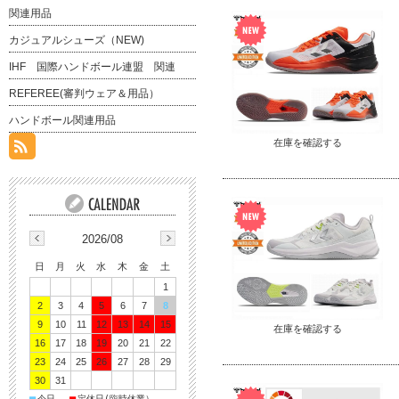
関連用品
カジュアルシューズ（NEW)
IHF 国際ハンドボール連盟 関連
REFEREE(審判ウェア＆用品）
ハンドボール関連用品
在庫を確認する
2026/08
日
月
火
水
木
金
土
1
2
3
4
5
6
7
8
9
10
11
12
13
14
15
在庫を確認する
16
17
18
19
20
21
22
23
24
25
26
27
28
29
30
31
■
■
今日
定休日(臨時休業）