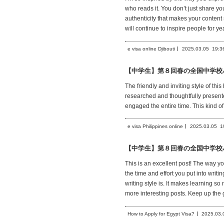
who reads it. You don’t just share yo
authenticity that makes your content s
will continue to inspire people for yea
e visa online Djibouti
2025.03.05
19:3
【中学生】第８回春の全国中学校
The friendly and inviting style of thi
researched and thoughtfully presente
engaged the entire time. This kind o
e visa Philippines online
2025.03.05
1
【中学生】第８回春の全国中学校
This is an excellent post! The way you
the time and effort you put into writ
writing style is. It makes learning so
more interesting posts. Keep up the 
How to Apply for Egypt Visa?
2025.03.