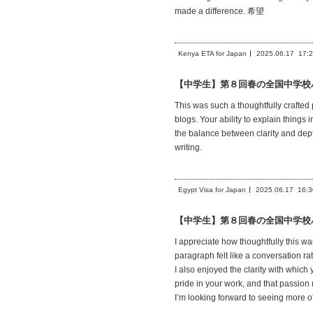
made a difference. 希望
Kenya ETA for Japan
2025.06.17
17:
【中学生】第８回春の全国中学校
This was such a thoughtfully crafted 
blogs. Your ability to explain things
the balance between clarity and depth
writing.
Egypt Visa for Japan
2025.06.17
16:3
【中学生】第８回春の全国中学校
I appreciate how thoughtfully this wa
paragraph felt like a conversation ra
I also enjoyed the clarity with which 
pride in your work, and that passion 
I’m looking forward to seeing more of