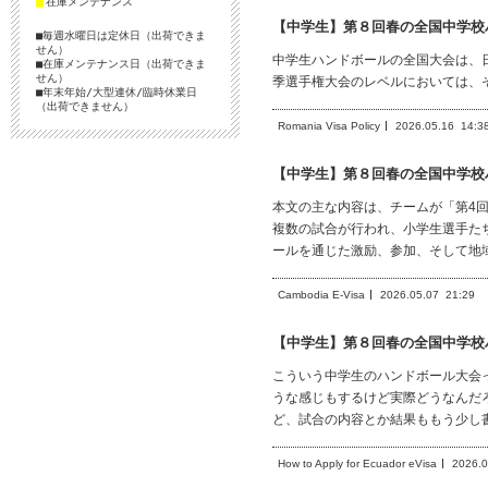
■
在庫メンテナンス
【中学生】第８回春の全国中学校
■毎週水曜日は定休日（出荷できま
せん）
中学生ハンドボールの全国大会は、
■在庫メンテナンス日（出荷できま
せん）
季選手権大会のレベルにおいては、
■年末年始/大型連休/臨時休業日
（出荷できません）
Romania Visa Policy
2026.05.16
14:3
【中学生】第８回春の全国中学校
本文の主な内容は、チームが「第4
複数の試合が行われ、小学生選手た
ールを通じた激励、参加、そして地
Cambodia E-Visa
2026.05.07
21:29
【中学生】第８回春の全国中学校
こういう中学生のハンドボール大会
うな感じもするけど実際どうなんだ
ど、試合の内容とか結果ももう少し
How to Apply for Ecuador eVisa
2026.0