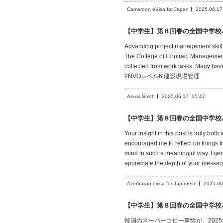
Cameroon eVisa for Japan
2025.06.17
【中学生】第８回春の全国中学校
Advancing project management skills 
The College of Contract Management 
collected from work tasks. Many have 
#NVQレベル6 建設現場管理
Alexis Smith
2025.06.17
15:47
【中学生】第８回春の全国中学校
Your insight in this post is truly b
encouraged me to reflect on things fr
mind in such a meaningful way. I ge
appreciate the depth of your message
Azerbaijan evisa for Japanese
2025.06
【中学生】第８回春の全国中学校
韓国のスーパーコピー事情が、20