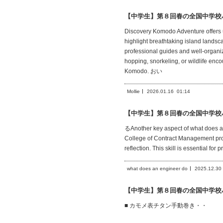
【中学生】第８回春の全国中学校
Discovery Komodo Adventure offers un
highlight breathtaking island landsc
professional guides and well-organ
hopping, snorkeling, or wildlife enc
Komodo. おい
Mollie
2026.01.16
01:14
【中学生】第８回春の全国中学校
るAnother key aspect of what does an 
College of Contract Management prom
reflection. This skill is essential for 
what does an engineer do
2025.12.30
【中学生】第８回春の全国中学校
■ カモメ表チタン手動巻き・・