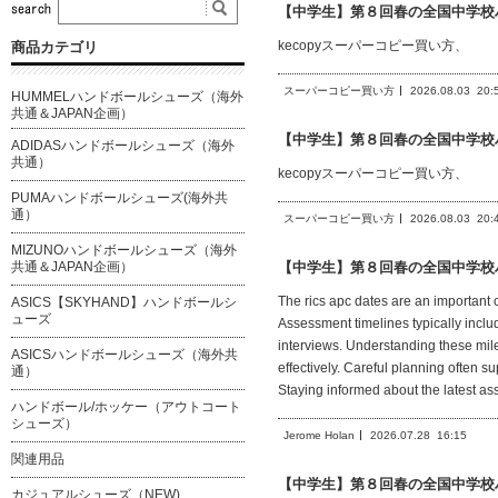
【中学生】第８回春の全国中学校
kecopyスーパーコピー買い方、
商品カテゴリ
スーパーコピー買い方
2026.08.03
20:
HUMMELハンドボールシューズ（海外
共通＆JAPAN企画）
【中学生】第８回春の全国中学校
ADIDASハンドボールシューズ（海外
共通）
kecopyスーパーコピー買い方、
PUMAハンドボールシューズ(海外共
通）
スーパーコピー買い方
2026.08.03
20:
MIZUNOハンドボールシューズ（海外
共通＆JAPAN企画）
【中学生】第８回春の全国中学校
The rics apc dates are an important
ASICS【SKYHAND】ハンドボールシ
ューズ
Assessment timelines typically inclu
interviews. Understanding these mi
ASICSハンドボールシューズ（海外共
effectively. Careful planning often 
通）
Staying informed about the latest a
ハンドボール/ホッケー（アウトコート
シューズ）
Jerome Holan
2026.07.28
16:15
関連用品
【中学生】第８回春の全国中学校
カジュアルシューズ（NEW)