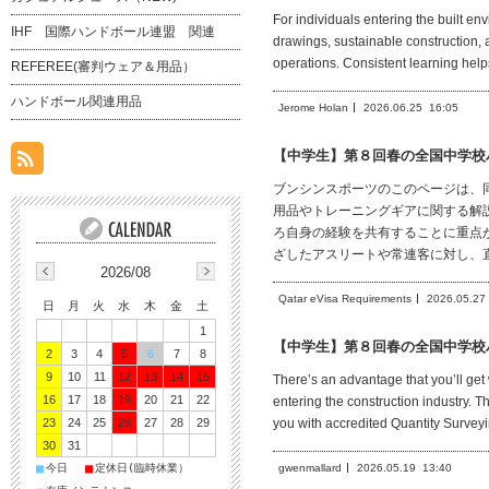
For individuals entering the built e
IHF 国際ハンドボール連盟 関連
drawings, sustainable construction, 
operations. Consistent learning help
REFEREE(審判ウェア＆用品）
ハンドボール関連用品
Jerome Holan
2026.06.25
16:05
【中学生】第８回春の全国中学校
ブンシンスポーツのこのページは、
用品やトレーニングギアに関する解
ろ自身の経験を共有することに重点
ざしたアスリートや常連客に対し、
2026/08
Qatar eVisa Requirements
2026.05.27
日
月
火
水
木
金
土
1
【中学生】第８回春の全国中学校
2
3
4
5
6
7
8
9
10
11
12
13
14
15
There’s an advantage that you’ll get
16
17
18
19
20
21
22
entering the construction industry. 
23
24
25
26
27
28
29
you with accredited Quantity Surveyi
30
31
■
■
今日
定休日(臨時休業）
gwenmallard
2026.05.19
13:40