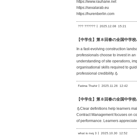
https://www.rauhane.net
https://sexalarab.eu
https://hurenberlin.com
??? ??????
2025.12.08
15:21
【中学生】第８回春の全国中学校
In a fast-evolving construction lands
professionals choose to invest in an
understanding of site operations, i
organisational skills required to gui
professional credibility.る
Fatima Thahir
2025.11.26
12:42
【中学生】第８回春の全国中学校
るClear definitions help learners mak
Contract Management focuses on comp
of performance. Learners appreciate 
what is nvq 3
2025.10.30
12:52