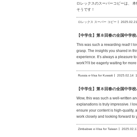
ロレックスのスーパーコピーは、 
そうです！
ロレックス スーパー コピー
2025.02.2
【中学生】第８回春の全国中学校
This was such a rewarding read! I lo
grasp. The insights you shared in th
experience. It’s always a pleasure to
work?I’ll be eagerly waiting for more
Russia e-Visa for Kuwaiti
2025.02.14
【中学生】第８回春の全国中学校
Wow, this was such a well-written an
explanations is truly impressive. I lo
ensure your content is high-quality, 
work closely and looking forward to y
Zimbabwe e-Visa for Taiwan
2025.02.1