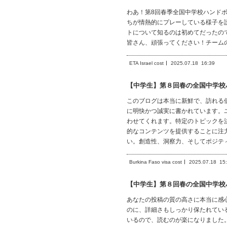
わあ！第8回春季全国中学校ハンド
ちが情熱的にプレーしている様子を
トについて知るのは初めてだったの
皆さん、頑張ってください！チーム
ETA Israel cost
2025.07.18
16:39
【中学生】第８回春の全国中学校
このブログは本当に新鮮で、訪れる
に明快かつ誠実に書かれています。
わせてくれます。特定のトピックを
的なコンテンツを提供することに注
い。創造性、洞察力、そしてポジテ
Burkina Faso visa cost
2025.07.18
15
【中学生】第８回春の全国中学校
あなたの投稿の質の高さに本当に感
のに、詳細さもしっかり保たれてい
いるので、読むのが楽になりました